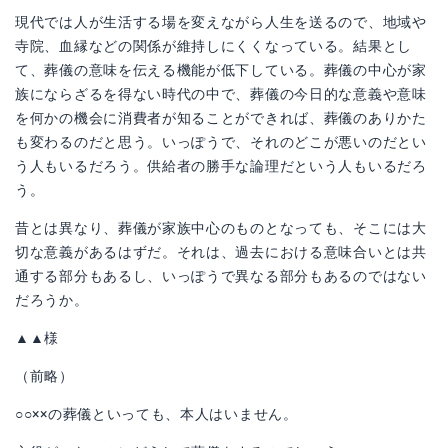
現代では人が生活する場を変えながら人生を送るので、地域や
寺院、血縁などの関係が維持しにくくなっている。結果とし
て、葬儀の意味を伝える機能が低下している。葬儀の中心が家
族にならざるを得ない時代の中で、葬儀の今日的な意義や意味
を何かの機会に消費者が知ることができれば、葬儀のありかた
も変わるのだと思う。いっぽうで、それのどこが悪いのだとい
う人もいるだろう。供給者の勝手な論理だという人もいるだろ
う。
昔とは異なり、葬儀が家族中心のものとなっても、そこには大
切な意義があるはずだ。それは、過去における意味合いとは共
通する部分もあるし、いっぽうで異なる部分もあるのではない
だろうか。
▲▲様
（前略）
○○××の葬儀といっても、本人はいません。