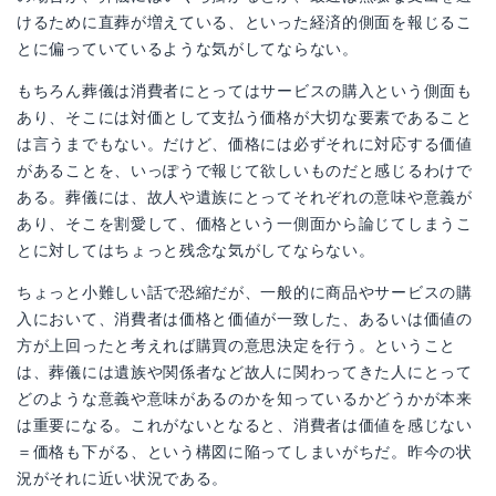
けるために直葬が増えている、といった経済的側面を報じるこ
とに偏っていているような気がしてならない。
もちろん葬儀は消費者にとってはサービスの購入という側面も
あり、そこには対価として支払う価格が大切な要素であること
は言うまでもない。だけど、価格には必ずそれに対応する価値
があることを、いっぽうで報じて欲しいものだと感じるわけで
ある。葬儀には、故人や遺族にとってそれぞれの意味や意義が
あり、そこを割愛して、価格という一側面から論じてしまうこ
とに対してはちょっと残念な気がしてならない。
ちょっと小難しい話で恐縮だが、一般的に商品やサービスの購
入において、消費者は価格と価値が一致した、あるいは価値の
方が上回ったと考えれば購買の意思決定を行う。ということ
は、葬儀には遺族や関係者など故人に関わってきた人にとって
どのような意義や意味があるのかを知っているかどうかが本来
は重要になる。これがないとなると、消費者は価値を感じない
＝価格も下がる、という構図に陥ってしまいがちだ。昨今の状
況がそれに近い状況である。