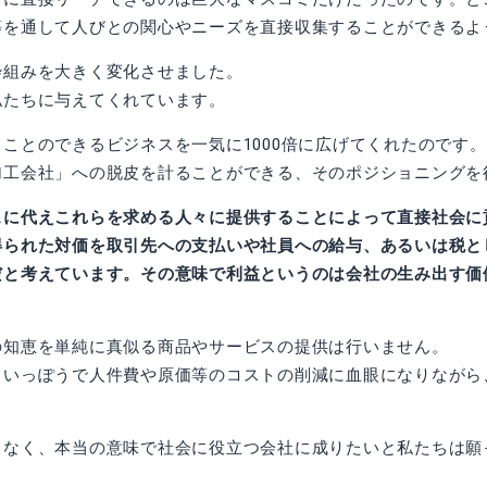
等を通して人びとの関心やニーズを直接収集することができるよ
枠組みを大きく変化させました。
私たちに与えてくれています。
ことのできるビジネスを一気に1000倍に広げてくれたのです
加工会社」への脱皮を計ることができる、そのポジショニングを
スに代えこれらを求める人々に提供することによって直接社会に
得られた対価を取引先への支払いや社員への給与、あるいは税と
だと考えています。その意味で利益というのは会社の生み出す価
の知恵を単純に真似る商品やサービスの提供は行いません。
るいっぽうで人件費や原価等のコストの削減に血眼になりながら
もなく、本当の意味で社会に役立つ会社に成りたいと私たちは願