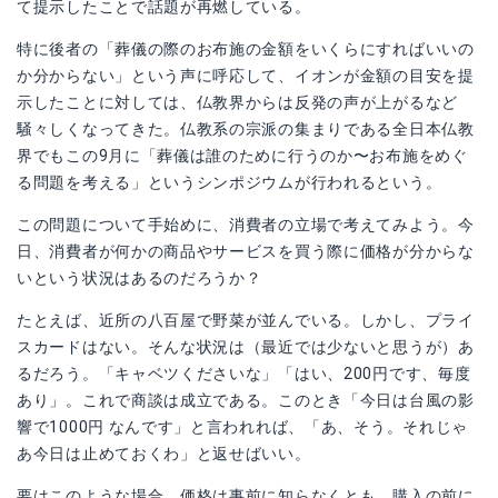
て提示したことで話題が再燃している。
特に後者の「葬儀の際のお布施の金額をいくらにすればいいの
か分からない」という声に呼応して、イオンが金額の目安を提
示したことに対しては、仏教界からは反発の声が上がるなど
騒々しくなってきた。仏教系の宗派の集まりである全日本仏教
界でもこの9月に「葬儀は誰のために行うのか〜お布施をめぐ
る問題を考える」というシンポジウムが行われるという。
この問題について手始めに、消費者の立場で考えてみよう。今
日、消費者が何かの商品やサービスを買う際に価格が分からな
いという状況はあるのだろうか？
たとえば、近所の八百屋で野菜が並んでいる。しかし、プライ
スカードはない。そんな状況は（最近では少ないと思うが）あ
るだろう。「キャベツくださいな」「はい、200円です、毎度
あり」。これで商談は成立である。このとき「今日は台風の影
響で1000円 なんです」と言われれば、「あ、そう。それじゃ
あ今日は止めておくわ」と返せばいい。
要はこのような場合、価格は事前に知らなくとも、購入の前に