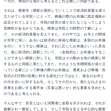
一方の、僧侶の立場から考えるとこれは難しい問題である。
それは、檀家寺（檀家が護持していくことで経済的基盤を成り
立たせている寺院）にとって、葬儀の際のお布施に固定価格が
設定されてしまうと、寺院の経営が成り立たなくなってしまう
危険性があるからである。檀家は寺院との暗黙の了解によっ
て、その経済的基盤を支えてきた。その中では、お寺との関係
が非常に深い、あるいは経済的に裕福な檀家は、多額のお布施
を行い、そうでない檀家は、それに応じたお布施といった具合
だ。仮に経済的に困窮していて、（金銭的な）お布施をするこ
とができない檀家に対しても、寺院はその勤めを他の檀家に対
するものと同様に果たしてきた。そのような寺檀関係が成り立
っている家にとって葬儀の際のお布施は、通夜および葬儀・告
別式の2日間の役務に対する謝礼だけではなく、過去のお寺と
の付き合いに対するお礼、そしてその日から、新たな仏さまの
供養をお願いする着手金（言葉は悪いが）的な要素を含めたも
のであると考えられる。
そんな中で、目安とはいえ消費者に金額を示されれば、それが
曲解され一般化してしまう、そして寺院を支える中心的な檀家