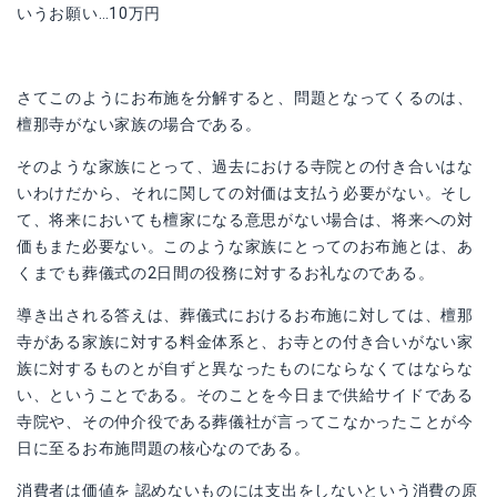
いうお願い…10万円
さてこのようにお布施を分解すると、問題となってくるのは、
檀那寺がない家族の場合である。
そのような家族にとって、過去における寺院との付き合いはな
いわけだから、それに関しての対価は支払う必要がない。そし
て、将来においても檀家になる意思がない場合は、将来への対
価もまた必要ない。このような家族にとってのお布施とは、あ
くまでも葬儀式の2日間の役務に対するお礼なのである。
導き出される答えは、葬儀式におけるお布施に対しては、檀那
寺がある家族に対する料金体系と、お寺との付き合いがない家
族に対するものとが自ずと異なったものにならなくてはならな
い、ということである。そのことを今日まで供給サイドである
寺院や、その仲介役である葬儀社が言ってこなかったことが今
日に至るお布施問題の核心なのである。
消費者は価値を 認めないものには支出をしないという消費の原