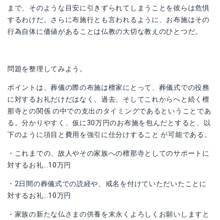
まで、そのような目安に引きずられてしまうことを彼らは危惧
するわけだ。さらに布施行とも言われるように、お布施はその
行為自体に価値があることは仏教の大切な教えのひとつだ。
問題を整理してみよう。
ポイントは、葬儀の際の布施は檀家にとって、葬儀式での役務
に対するお礼だけだはなく、過去、そしてこれからへと続く檀
那寺との関係 の中での支出のタイミングであるということであ
る。分かりやすく、仮に30万円のお布施を包んだとすると、以
下のように項目と費用を強引に仕分けすること が可能である。
・これまでの、故人やその家族への檀那寺としてのサポートに
対するお礼…10万円
・2日間の葬儀式での読経や、戒名を付けていただいたことに
対するお礼…10万円
・家族の新たな仏さまの供養を末永くよろしくお願いしますと