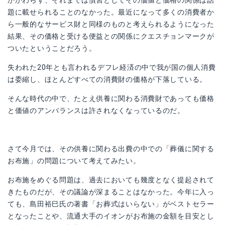
かかわらず、それまでは慣習としてその価値と価格の関係は話
題に載せられることのなかった。最近になって多くの消費者か
ら一般的なサービス財と同様のものと考えられるようになった
結果、その価格と受ける便益との関係にクエスチョンマークが
ついたということだろう。
失われた20年とも言われるデフレ経済の中で我が国の個人消費
は委縮し、ほとんどすべての消費財の価格が下落している。
そんな時代の中で、たとえ供養に関わる消費財であっても価格
と価値のアンバランスは許されなくなっているのだ。
さて今月では、その供養に関わる出費の中での「葬儀に関する
お布施」の問題について考えてみたい。
お布施をめぐる問題は、過去においても幾度となく提起されて
きたものだが、その議論が深まることはなかった。今年に入っ
ても、島田裕巳氏の著書「お葬式はいらない」がベストセラー
となったことや、流通大手のイオンがお布施の金額を目安とし