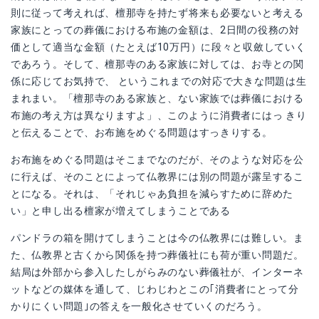
則に従って考えれば、檀那寺を持たず将来も必要ないと考える
家族にとっての葬儀における布施の金額は、2日間の役務の対
価として適当な金額（たとえば10万円）に段々と収斂していく
であろう。そして、檀那寺のある家族に対しては、お寺との関
係に応じてお気持で、 というこれまでの対応で大きな問題は生
まれまい。「檀那寺のある家族と、ない家族では葬儀における
布施の考え方は異なりますよ」、このように消費者にはっ きり
と伝えることで、お布施をめぐる問題はすっきりする。
お布施をめぐる問題はそこまでなのだが、そのような対応を公
に行えば、そのことによって仏教界には別の問題が露呈するこ
とになる。それは、「それじゃあ負担を減らすために辞めた
い」と申し出る檀家が増えてしまうことである
パンドラの箱を開けてしまうことは今の仏教界には難しい。ま
た、仏教界と古くから関係を持つ葬儀社にも荷が重い問題だ。
結局は外部から参入したしがらみのない葬儀社が、インターネ
ットなどの媒体を通して、じわじわとこの｢消費者にとって分
かりにくい問題｣の答えを一般化させていくのだろう。