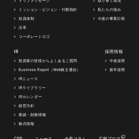
トップメッセージ
取り巻く環境
ミッション・ビジョン・行動指針
私たちの強み
役員体制
今後の事業計画
沿革
コーポレートロゴ
IR
採用情報
投資家の皆様からよくあるご質問
中途採用
Business Report（Web株主通信）
新卒採用
IRニュース
IRライブラリー
IRカレンダー
経営方針
業績・財務情報
株式情報
CSR
ニュース
会長コラム
広報ブログ