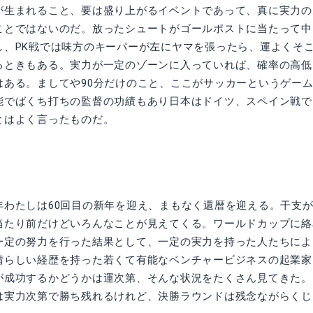
が生まれること、要は盛り上がるイベントであって、真に実力の
ことではないのだ。放ったシュートがゴールポストに当たって中
し、PK戦では味方のキーパーが左にヤマを張ったら、運よくそ
るときもある。実力が一定のゾーンに入っていれば、確率の高低
はある。ましてや90分だけのこと、ここがサッカーというゲー
能でばくち打ちの監督の功績もあり日本はドイツ、スペイン戦で
とはよく言ったものだ。
年わたしは60回目の新年を迎え、まもなく還暦を迎える。干支
当たり前だけどいろんなことが見えてくる。ワールドカップに絡
一定の努力を行った結果として、一定の実力を持った人たちによ
晴らしい経歴を持った若くて有能なベンチャービジネスの起業家
が成功するかどうかは運次第、そんな状況をたくさん見てきた。
は実力次第で勝ち残れるけれど、決勝ラウンドは残念ながらくじ