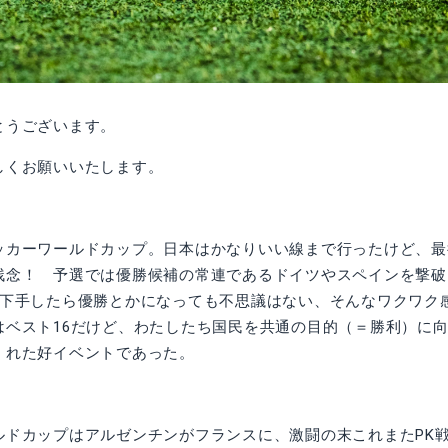
とうございます。
しくお願いいたします。
ッカーワールドカップ。日本はかなりいい線まで行ったけど、最
残念！ 予選では優勝候補の常連であるドイツやスペインを撃破
、下手したら優勝とかになっても不思議はない、そんなワクワク
はベスト16だけど、わたしたち国民を共通の目的（＝勝利）に
くれた好イベントであった。
ルドカップはアルゼンチンがフランスに、激闘の末これまたPK