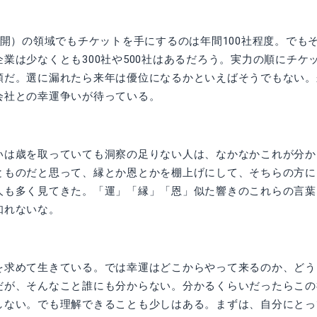
公開）の領域でもチケットを手にするのは年間100社程度。でも
業は少なくとも300社や500社はあるだろう。実力の順にチケ
順だ。選に漏れたら来年は優位になるかといえばそうでもない。
会社との幸運争いが待っている。
いは歳を取っていても洞察の足りない人は、なかなかこれが分か
とものだと思って、縁とか恩とかを棚上げにして、そちらの方に
人も多く見てきた。「運」「縁」「恩」似た響きのこれらの言葉
知れないな。
を求めて生きている。では幸運はどこからやって来るのか、どう
だが、そんなこと誰にも分からない。分かるくらいだったらこの
しない。でも理解できることも少しはある。まずは、自分にとっ