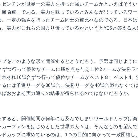
ルゼンチンが世界一の実力を持った強いチームかといえばそうい
「勝負運」である。実力を競っているとみんなが思っているワー
は、一定の強さを持ったチーム同士の運比べなのである。日本は
も、実力がこれらの国より優っているかというとYESと答える人
ップをこのような形で開催するとどうだろう。予選は同じように
試合ずつ行って優位なチームに勝ち点を与え上位2チームが決勝ラ
それぞれ10試合ずつ行って優位なチームがベスト８、ベスト4、
するには予選リーグを30試合、決勝リーグを40試合戦わなくて
ればおおよそ実力通りの結果が得られるのではないだろうか。
をすると、開催期間が何年にも及んでしまいワールドカップは商
ッカーファンをはじめとした世界の人々は、そんなものを望んで
ルドカップに求めているのは、1つの目的に向かって一致団結し