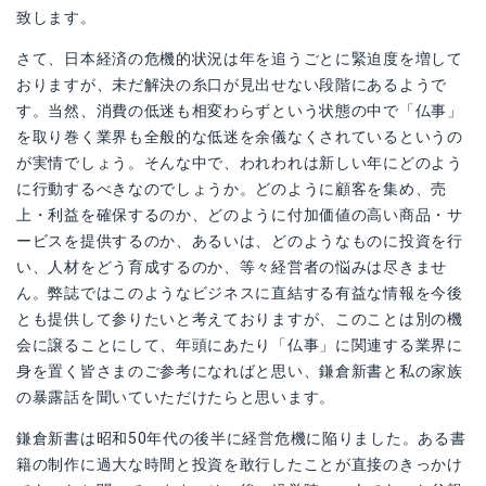
致します。
さて、日本経済の危機的状況は年を追うごとに緊迫度を増して
おりますが、未だ解決の糸口が見出せない段階にあるようで
す。当然、消費の低迷も相変わらずという状態の中で「仏事」
を取り巻く業界も全般的な低迷を余儀なくされているというの
が実情でしょう。そんな中で、われわれは新しい年にどのよう
に行動するべきなのでしょうか。どのように顧客を集め、売
上・利益を確保するのか、どのように付加価値の高い商品・サ
ービスを提供するのか、あるいは、どのようなものに投資を行
い、人材をどう育成するのか、等々経営者の悩みは尽きませ
ん。弊誌ではこのようなビジネスに直結する有益な情報を今後
とも提供して参りたいと考えておりますが、このことは別の機
会に譲ることにして、年頭にあたり「仏事」に関連する業界に
身を置く皆さまのご参考になればと思い、鎌倉新書と私の家族
の暴露話を聞いていただけたらと思います。
鎌倉新書は昭和50年代の後半に経営危機に陥りました。ある書
籍の制作に過大な時間と投資を敢行したことが直接のきっかけ