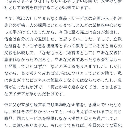
では皆さまのようなすばらしいお客さまのお陰で、人並みな会
社として経営を維持することが出来ています。
さて、私は入社してまもなく商品・サービスの企画から、外注
先との折衝、人の採用にいたるまでほとんどの業務を中心とな
って手がけていましたから、今日に至る売上は自分が創出し、
借金は自分の力で返済した、と思っていました。そして、立派
な経営を行いご子息を後継者とすべく教育している方と自らの
父親を比較して、「なぜもっと（経営者として）立派な父親に
恵まれなかったのだろう、立派な父親であったなら会社はもっ
と発展していたはずだ」などと考えるありさまでした。しかし
ながら、良く考えてみれば父がのんびりとしていたお陰で、私
はさまざまなビジネスの勉強をしなくてはならなかったし、負
債があったおかげで、「何とか早く返さなくては」とさまざま
なアイデアが浮かんだわけです。
仮に父が立派な経営者で順風満帆な企業を引き継いでいたなら
ば、私はその性格からいっても、何も考えずにそれまでと同じ
商品、同じサービスを提供しながら漫然と日々を過ごしてい
た、に違いありません。もしそうであれば、今日のような変化