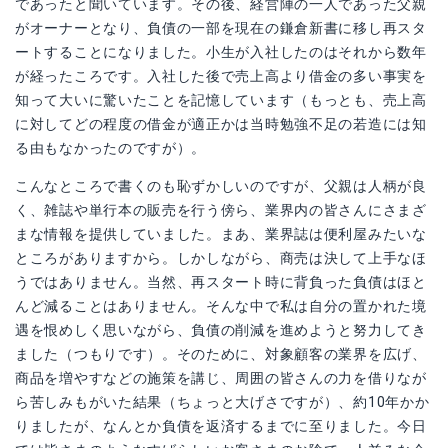
であったと聞いています。その後、経営陣の一人であった父親
がオーナーとなり、負債の一部を現在の鎌倉新書に移し再スタ
ートすることになりました。小生が入社したのはそれから数年
が経ったころです。入社した後で売上高より借金の多い事実を
知って大いに驚いたことを記憶しています（もっとも、売上高
に対してどの程度の借金が適正かは当時勉強不足の若造には知
る由もなかったのですが）。
こんなところで書くのも恥ずかしいのですが、父親は人柄が良
く、雑誌や単行本の販売を行う傍ら、業界内の皆さんにさまざ
まな情報を提供していました。まあ、業界誌は便利屋みたいな
ところがありますから。しかしながら、商売は決して上手なほ
うではありません。当然、再スタート時に背負った負債はほと
んど減ることはありません。そんな中で私は自分の置かれた境
遇を恨めしく思いながら、負債の削減を進めようと努力してき
ました（つもりです）。そのために、対象顧客の業界を広げ、
商品を増やすなどの施策を講じ、周囲の皆さんの力を借りなが
ら苦しみもがいた結果（ちょっと大げさですが）、約10年かか
りましたが、なんとか負債を返済するまでに至りました。今日