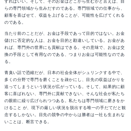
すればいい。そして、そのお金はどこから生むかと言えば、自
らの専門領域から生みだすのである。専門領域での仕事から、
顧客を喜ばせて、収益を上げることが、可能性を広げてくれる
のである。
当たり前のことだが、お金は手段であって目的ではない。お金
儲けに否定的な人は、お金を目的と勘違いしている。お金があ
れば、専門外の世界にも貢献はできる。その意味で、お金は交
換の手段として有用なのである、つまりお金は可能性なのであ
る。
青臭い話で恐縮だが、日本の社会全体がシュリンクする中で、
多くの分野で専門を磨くことを疎かにし、目先の収益ばかりを
追ってしまうという状況が広がっている。そして、結果的に顧
客に喜ばれない、専門外に貢献できない、そんな社会が私たち
の眼前に繰り広げられつつある。私たちは専門領域に磨きをか
けること が、現下の厳しい状況を脱出する唯一の手だてだと観
念するしかない。目先の競争の中からは勝者は一社も生まれな
いことは、断言できる。