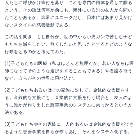
人たちに呼びかけ寄付を募り、これを専門の団体を通して贈る
という。その話は何年か前にも、海外にいる別の友人から聞い
たことがあるが、非常にユニークだし、日本にはあまり見かけ
ないスタイルの慈善活動である。
この話を聞き、もし自分が、世の中から小児ガンで苦しむ子ど
もたちを減らしたい、無くしたいと思ったとするとどのような
行動をとるのかと考えてみた。
(1)子どもたちの医療（私はほとんど無理だが、若い人ならば医
師になってそのような選択をすることもできる）や看護を行う
など、自らがその世界に飛び込む。
(2)子どもたちあるいはその家族に対して、金銭的な支援をす
る。金銭的な支援にも、直接的に支援を行う場合と、友人のよ
うに誰かが作り出した慈善事業のシステムに乗っかるという方
法がある。
(3)子どもたちやその家族に、人的あるいは金銭的な支援ができ
るような慈善事業を自らが作りあげ、それをシステム化する。