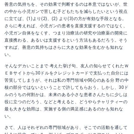
善意の気持ちを、その効果で判断するのは本意ではないが、世
の中から小児ガンで苦しむ子どもたちを減らしたいという視点
に立てば、(1)より(2)、(2) より(3)の方が有効な手段となる。
さらに考えれば、小児ガンの患者を直接支援するのではなく、
小児ガン自体をなくす、つまり治療法の研究や治療薬の開発に
直接携わる、あるいは支援するという方法もあるだろう。そう
すれば、善意の気持ちはさらに大きな効果を生むかも知れな
い。
そんなデカいことまで 考えた挙げ句、友人の知らせてくれたＷ
ＥＢサイトから30ドルをクレジットカードで支払った自分には
苦笑してしまうが、それは私の専門領域や関心のある分 野の中
核の部分ではないということで許してもらおう。しかし、30ド
ルのうちの何割かは、未来のある小さな患者さんたちに少しは
役に立つのだろう、などと考えると、どうやらチャリティーの
最も大きな効用は、実施する側の満足感にあるのかも知れな
い。
さて、人はそれぞれの専門領域があり、そこでの活動を通して