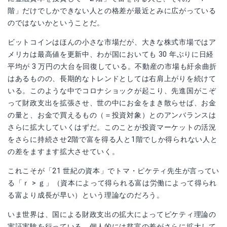
階」だけでしかできない人との格差が最近とみに広がっている
のではないかということだ。
ビットコインはほんの小さな市場だが、大きな株式市場ではア
メリカは最高値を更新中、わが国においても 30 年ぶりに日経
平均が 3 万円の大台を回復している。不動産の市場も紆余曲折
はあるものの、長期的なトレンドとしては右肩上がりを続けて
いる。このような中でコロナショックが起こり、先進国がこぞ
って財政支出を拡張させ、世の中にお金をまき散らせば、お金
の量と、お金で買えるもの（＝投資対象）とのアンバランスは
さらに拡大していくはずだ。このことが投資マーケットの活況
をさらに持続させ2階で富を得る人と1階でしか得られない人と
の差をますます拡大させていく。
これこそが「21 世紀の資本」でトマ・ピケティ先生が言ってい
る「ｒ > ｇ」（資本によって得られる富は労働によって得られ
る富より成長が早い）という理論なのだろう。
いま世界は、国による財政支出の拡大によってピケティ理論の
実証実験を行っている。個人的には貧富の差がさらに拡大して