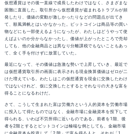
仮想通貨はその後一直線で成長したわけではなく、さまざまな
困難に直面した。取引所から仮想通貨が盗まれるトラブルが頻
発したり、価値の変動が激しかったりなどの問題点が出てき
て、順風満帆とはいかなかった。ビットコインは商品等の買い
物などにも一部使えるようになったが、わたしはどうやって使
えばよいのか分からなかったし、価値が上がったところで売却
しても、他の金融商品とは異なり分離課税でもないこともあっ
て、全く手を付けずに放置していた。
最近になって、その価値は急激な勢いで上昇していき、最近で
は仮想通貨取引所の画面に表示される現金換算価値はゼロが二
けた増えている。わたしはこの仮想通貨を現金に交換したわけ
ではないけれど、仮に交換したとするとそれなりの大きな富を
得ることになるわけだ。
さて、こうして生まれた富は労働力という人的資本を労働市場
に投入して得たものではなく、金融市場に金融資本を投下して
得られる、いわば不労所得に近いものである。前者を1階、後
者を2階とするとビットコインは極端な例としても、金融市場
に金融資本を投資して「2 階」で富を得る人と、それが「1