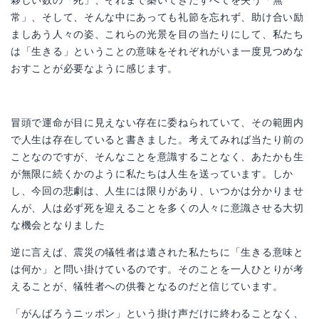
夥しい数の「死」、それまで築いてきたすべてを失う「無
常」、そして、そんな中にあっても礼節を忘れず、助け合い励
ましあう人々の姿、これらの光景を目の当たりにして、私たち
は「生きる」ということの意味をそれぞれがいま一度見つめな
おすことが必要なように感じます。
冒頭で運命が目に見えない存在に委ねられていて、その範囲内
で人生は存在していると書きました。考えてみれば当たり前の
ことなのですが、そんなことを意識することなく、あたかも生
が無限に続くかのように私たちは人生を送っています。しか
し、今回の悲劇は、人生には限りがあり、いつかは分かりませ
んが、人は必ず死を迎えることを多くの人々に意識させる大切
な機会となりました
逆に言えば、震災の犠牲者は遺された私たちに「生きる意味と
は何か」と問い掛けているのです。そのことを一人ひとりが考
えることが、犠牲者への供養となるのだと信じています。
「がんばろうニッポン」という掛け声だけに終わることなく、