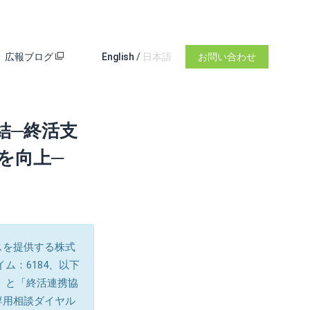
広報ブログ
English
/
日本語
お問い合わせ
結─終活支
を向上─
スを提供する株式
ム：6184、以下
」）と「終活連携協
専用相談ダイヤル