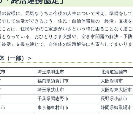
の「終活連携協定」
民の皆様に、元気なうちに今後の人生について考え、準備をして
安心して生活ができるよう、住民・自治体職員の「終活」支援を
むことは、住民やそのご家族がいざという時に困ることなく過ご
題となっている、おひとりさま支援や、空き家問題の解決・予防
「終活」支援を通じて、自治体の課題解決にも寄与してまいりま
体（一部）＞
牧市
埼玉県羽生市
北海道室蘭市
市
福岡県須賀川市
大阪府堺市
市
埼玉県狭山市
大阪府東大阪市
市
千葉県習志野市
長野県小諸市
ら市
東京都東村山市
静岡県御殿場市