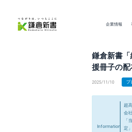
企業情報
鎌倉新書「
援冊子の配
プ
2025/11/10
超
会社
「当
Information
定