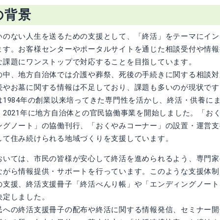
の背景
いのない人生を送るための支援として、「終活」をテーマにイン
ます。お客様センターやポータルサイトを通じた相談受付や情報
な課題にワンストップで対応することを目指しています。
の中、地方自治体では介護や葬祭、死後の手続きに関する相談対
続やお墓に関する情報は不足しており、課題も多いのが現状です
は1984年の創業以来培ってきた専門性を活かし、終活・供養に
、2021年に地方自治体との官民協働事業を開始しました。「お
ングノート」の協働刊行、「おくやみコーナー」の設置・運営支
して住み続けられる地域づくりを支援しています。
おいては、市民の皆様が安心して終活を進められるよう、専門家
ながら情報提供・サポートを行っています。このような支援体制
の支援、終活支援冊子「終活べんり帳」や「エンディングノート
決定しました。
民への終活支援冊子の配布や終活に関する情報発信、セミナー開