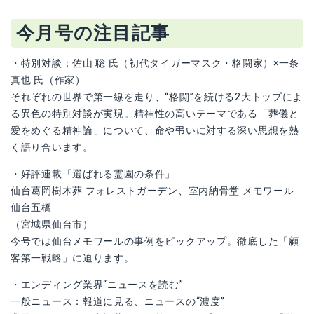
今月号の注目記事
・特別対談：佐山 聡 氏（初代タイガーマスク・格闘家）×一条
真也 氏（作家）
それぞれの世界で第一線を走り、“格闘”を続ける2大トップによ
る異色の特別対談が実現。精神性の高いテーマである「葬儀と
愛をめぐる精神論」について、命や弔いに対する深い思想を熱
く語り合います。
・好評連載「選ばれる霊園の条件」
仙台葛岡樹木葬 フォレストガーデン、室内納骨堂 メモワール
仙台五橋
（宮城県仙台市）
今号では仙台メモワールの事例をピックアップ。徹底した「顧
客第一戦略」に迫ります。
・エンディング業界“ニュースを読む”
一般ニュース：報道に見る、ニュースの“濃度”