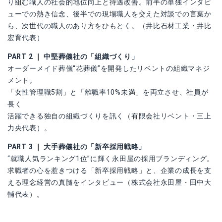
り組む職人の社会的地位向上と待遇改善。前半の単独インタビ
ューでの熱き信念、後半での現場職人を交えた対談での言葉か
ら、次世代の職人のあり方をひもとく。（井比石材工業・井比
宏育代表）
PART 2 ｜ 中堅葬儀社の「組織づくり」
オーダーメイド葬儀“花葬儀”を開発したリベントの組織マネジ
メント。
「女性管理職5割」と「離職率10%未満」を両立させ、社員が
長く
活躍できる独自の組織づくりを訊く（有限会社リベント・三上
力央代表）。
PART 3 ｜ 大手葬儀社の「新卒採用戦略」
“就職人気ランキング1位”に輝く永田屋の採用ブランディング。
求職者の心を惹きつける「新卒採用戦略」と、企業の成長を支
える理念経営の真髄をインタビュー（株式会社永田屋・田中大
輔代表）。