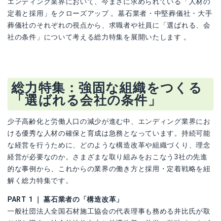
エンディング業界において、今まさに求められている「人材の
定着と採用」をクローズアップ 。墓石業者・中堅葬儀社・大手
葬儀社のそれぞれの視点から、求職者や社員に「選ばれる、会
社の条件」について考える総力特集を展開いたします 。
総力特集：強固な組織をつくる
「選ばれる会社の条件」
少子高齢化と労働人口の減少が進む中、エンディング業界にお
ける優秀な人材の確保と育成は急務となっています。持続可能
な経営を行うために、どのような構造改革や組織づくり、理念
経営が必要なのか。さまざまな取り組みをおこなう3社の先進
的な事例から、これからの業界の働き方と採用・定着戦略を紐
解く総力特集です。
PART 1 ｜ 墓石業者の「構造改革」
一般社団法人全国石材施工協会の代表理事も務める井比氏が取