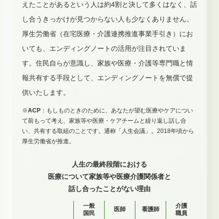
えたことがあるという人は約4割と決して多くはなく、話
し合うきっかけが見つからない人も少なくありません。
厚生労働省（在宅医療・介護連携推進事業手引き）にお
いても、エンディングノートの活用が注目されていま
す。住民自らが意識し、家族や医療・介護等専門職と情
報共有する手段として、エンディングノートを無償で提
供いたします。
※
ACP
：もしものときのために、あなたが望む医療やケアについ
て前もって考え、家族等や医療・ケアチームと繰り返し話し合
い、共有する取組のことです。通称「人生会議」。2018年頃から
厚生労働省が推進。
人生の最終段階における
医療について
家族等や医療介護関係者と
話し合ったことがない理由
一般
介護
医師
看護師
国民
職員