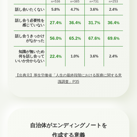
話し合いたくない
5.8
%
4.7
%
3.6
%
2.4
%
話し合う必要性を
27.4
36.4
31.7
36.4
%
%
%
%
感じていない
話し合うきっかけ
56.0
65.2
67.6
69.6
%
%
%
%
がなかった
知識が無いため
22.4
何を話し合って
1.0
%
3.6
%
2.4
%
%
いいか分からない
【出典元】厚生労働省「人生の最終段階における医療に関する意
識調査」P35
自治体がエンディングノートを
作成する意義