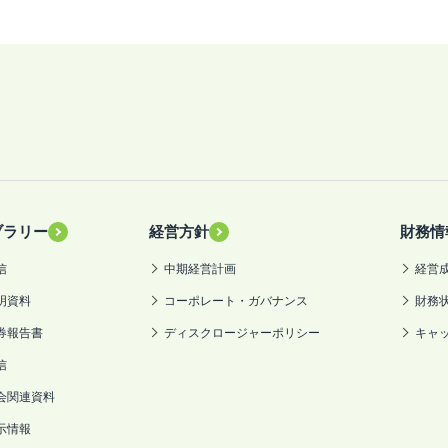
ブラリー
経営方針
財務情
信
中期経営計画
経営
明資料
コーポレート・ガバナンス
財務
券報告書
ディスクロージャーポリシー
キャ
信
会関連資料
示情報