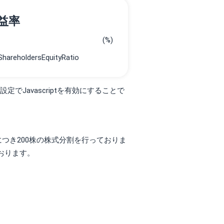
益率
(%)
でJavascriptを有効にすることで
株につき200株の株式分割を行っておりま
おります。