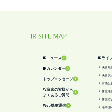
IR SITE MAP
IRニュース
IRライ
決算短
IRカレンダー
決算説
トップメッセージ
有価証
投資家の皆様から
株主通
よくあるご質問
株主総
Web株主通信
適時開