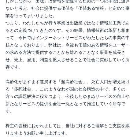
しかしながら「出版」は情報を伝達するための一つの手段に過ぎ
ないと考え、社会に提供する価値を「価値ある情報」と定めて事
業を行ってまいりました。
つまり、わたしたちが行う事業は出版業ではなく情報加工業であ
るとの定義づけてきたのです。その結果、情報技術の革新も相ま
って、今日ではインターネットサービスがわたしたちの事業の中
核となっております。弊社は、今後も価値のある情報をユーザー
の求める方法で提供することから離れることなく事業を成長さ
せ、売上、雇用、利益を拡大させることで社会に貢献していく所
存です。
高齢化がますます進展する「超高齢社会」、死亡人口が増え続け
る「多死社会」。このようなわが国の社会構造の中で、多くの
方々の課題解決に役立つよう、今後もたゆまぬサービスの向上や
新たなサービスの提供を全社一丸となって推進していく所存で
す。
株主の皆様におかれましては、当社に対するご理解とご支援を賜
りますようお願い申し上げます。