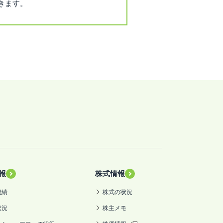
できます。
報
株式情報
成績
株式の状況
状況
株主メモ