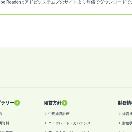
dobe Readerはアドビシステムズのサイトより無償でダウンロード
ブラリー
経営方針
財務情
信
中期経営計画
経営
明資料
コーポレート・ガバナンス
財務